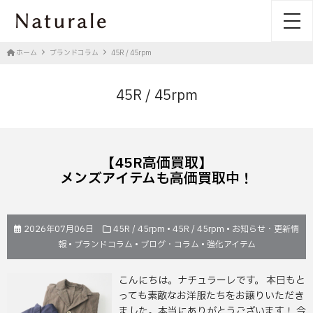
toggl
ホーム
ブランドコラム
45R / 45rpm
45R / 45rpm
【45R高価買取】
メンズアイテムも高価買取中！
2026年07月06日
45R / 45rpm
•
45R / 45rpm
•
お知らせ・更新情
報
•
ブランドコラム
•
ブログ・コラム
•
強化アイテム
こんにちは。ナチュラーレです。 本日もと
っても素敵なお洋服たちをお譲りいただき
ました。本当にありがとうございます！ 今