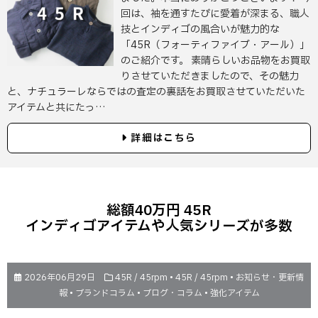
回は、袖を通すたびに愛着が深まる、職人
技とインディゴの風合いが魅力的な
「45R（フォーティファイブ・アール）」
のご紹介です。 素晴らしいお品物をお買取
りさせていただきましたので、その魅力
と、ナチュラーレならではの査定の裏話をお買取させていただいた
アイテムと共にたっ…
詳細はこちら
総額40万円 45R
インディゴアイテムや人気シリーズが多数
2026年06月29日
45R / 45rpm
•
45R / 45rpm
•
お知らせ・更新情
報
•
ブランドコラム
•
ブログ・コラム
•
強化アイテム