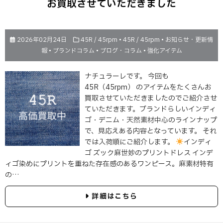
お買取させていただきました
2026年02月24日
45R / 45rpm
•
45R / 45rpm
•
お知らせ・更新情
報
•
ブランドコラム
•
ブログ・コラム
•
強化アイテム
ナチュラーレです。 今回も
45R（45rpm） のアイテムをたくさんお
買取させていただきましたのでご紹介させ
ていただきます。ブランドらしいインディ
ゴ・デニム・天然素材中心のラインナップ
で、見応えある内容となっています。 それ
では入荷順にご紹介します。
インディ
ゴ ズック麻世妙のプリントドレス インデ
ィゴ染めにプリントを重ねた存在感のあるワンピース。麻素材特有
の…
詳細はこちら