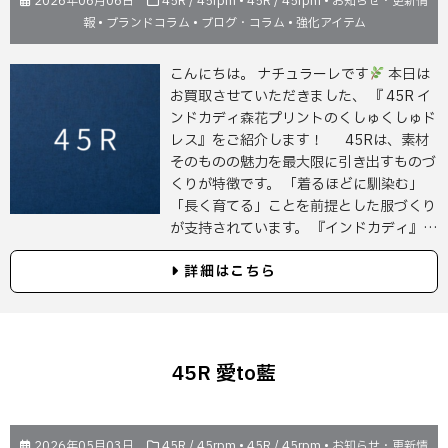
2026年06月06日
45R / 45rpm
•
45R / 45rpm
•
お知らせ・更新情
報
•
ブランドコラム
•
ブログ・コラム
•
強化アイテム
こんにちは。 ナチュラーレです
本日は
お買取させていただきました、 『 45R イ
ンドカディ森花プリントのくしゅくしゅド
レス』をご紹介します！ 45Rは、素材
そのものの魅力を最大限に引き出すものづ
くりが特徴です。 「着るほどに馴染む」
「長く育てる」ことを前提とした服づくり
が支持されています。 『インドカディ』…
詳細はこちら
45R 愛to藍
2026年05月03日
45R / 45rpm
•
45R / 45rpm
•
お知らせ・更新情