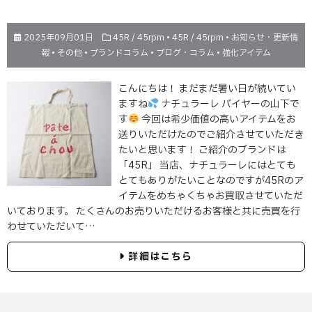
2025年09月01日
45R / 45rpm
•
45R / 45rpm
•
お知らせ・更新情
報
•
その他
•
ブランドコラム
•
ブログ・コラム
•
強化アイテム
こんにちは！ まだまだ暑い日が続いてい
ますね
ナチュラーレ バイヤーの山下で
す
今回は希少価値の高いアイテムをお
送りいただけたのでご紹介させていただき
たいと思います！ ご紹介のブランドは
「45R」 当店、ナチュラーレにはとても
とてもありがたいことなのですが45Rのア
イテムをめちゃくちゃお買取させていただ
いております。 たくさんのお売りいただけるお客様と共に売買を行
わせていただいて…
詳細はこちら