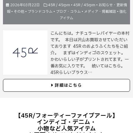
2026年03月22日
45R / 45rpm
•
45R / 45rpm
•
お知らせ・更新情
報
•
その他
•
ブランドコラム
•
ブログ・コラム
•
メディア・掲載雑誌
•
強化
アイテム
こんにちは。ナチュラーレバイヤーの本村
です。 本日は沢山お買取させていただい
ております 45R のおようふくたちをご紹
介。 まずはインディゴのスウェット。
かわいらしい子がプリントされてます。一
番お気に入りです。 続いてはこちら。
45Rらしいブラウス…
詳細はこちら
【45R/フォーティーファイブアール】
インディゴ・デニム・
小物など人気アイテム