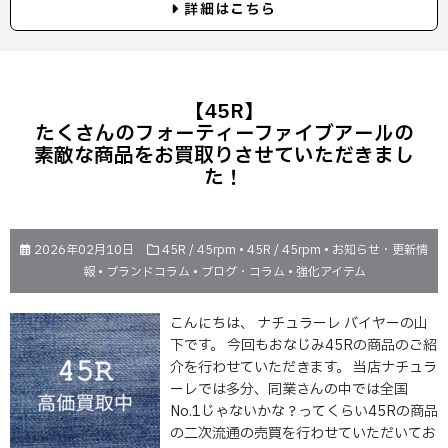
詳細はこちら
【45R】
たくさんのフォーティーファイブアールの
素敵な商品をお買取りさせていただきまし
た！
2026年02月10日
45R / 45rpm
•
45R / 45rpm
•
お知らせ・更新情
報
•
ブランドコラム
•
ブログ・コラム
•
強化アイテム
こんにちは、 ナチュラーレ バイヤーの山
下です。 今回もおなじみ45Rの商品のご紹
介を行わせていただきます。 当店ナチュラ
ーレでは多分、同業さんの中では全国
No.1じゃないかな？ってくらい45Rの商品
の二次流通の売買を行わせていただいてお