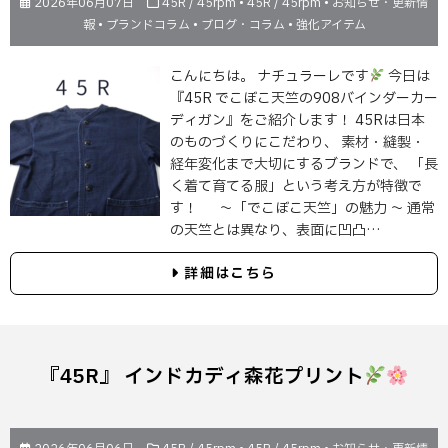
2026年06月07日
45R / 45rpm
•
45R / 45rpm
•
お知らせ・更新情
報
•
ブランドコラム
•
ブログ・コラム
•
強化アイテム
こんにちは。 ナチュラーレです
今日は
『45R でこぼこ天竺の908バインダーカー
ディガン』をご紹介します！ 45Rは日本
のものづくりにこだわり、 素材・縫製・
経年変化まで大切にするブランドで、 「長
く着て育てる服」という考え方が特徴で
す！ ～「でこぼこ天竺」の魅力 ～ 通常
の天竺とは異なり、表面に凹凸…
詳細はこちら
『45R』 インドカディ森花プリント