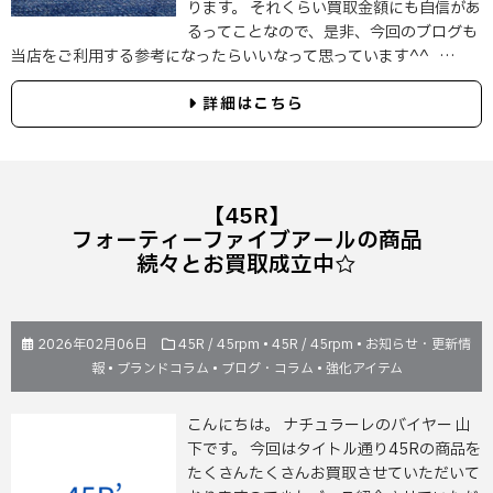
ります。 それくらい買取金額にも自信があ
るってことなので、是非、今回のブログも
当店をご利用する参考になったらいいなって思っています^^ …
詳細はこちら
【45R】
フォーティーファイブアールの商品
続々とお買取成立中☆
2026年02月06日
45R / 45rpm
•
45R / 45rpm
•
お知らせ・更新情
報
•
ブランドコラム
•
ブログ・コラム
•
強化アイテム
こんにちは。 ナチュラーレのバイヤー 山
下です。 今回はタイトル通り45Rの商品を
たくさんたくさんお買取させていただいて