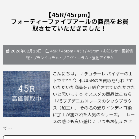
【45R/45rpm】
フォーティーファイブアールの商品をお買
取させていただきました！
2026年02月18日
45R / 45rpm
•
45R / 45rpm
•
お知らせ・更新情
報
•
ブランドコラム
•
ブログ・コラム
•
強化アイテム
こんにちは。 ナチュラーレ バイヤーの山
下です^^ 今回は45Rのお買取を行わせて
いただいた商品をご紹介させていただきた
いと思います☆ オススメの商品はこちら
「45プチデニム×レースのタックブラウ
ス（加工）」 その名の通りインディゴ染
に加工が施された人気のシリーズ。 レー
スの感じも良い感じ♪ いつもお伝えさせ
て…