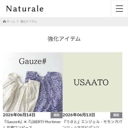
toggl
ホーム
強化アイテム
強化アイテム
2026年06月14日
2026年06月13日
買取
買取
『Gauze#』✕『LIBERTY Mortimer
『うさと』エンジェル・モモンガパ
』花柄ワンピース
ンツ・ムササビパンツ