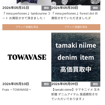
2026年05月31日
2026年05月30日
買取
買取
『 mina perhonen 』tambourine コ
『 mina perhonen 』forest dot お
ート お買取させて頂きました！
買取させていただきました
ブランド実績を見る
ブランド実績を見る
2026年05月10日
2026年05月09日
買取
買取
Frais ～TOWAVASE～
【tamaki niime】タマキニイメ 玉木
新雌 デニムアイテム 高価買取させ
ていただいております♪