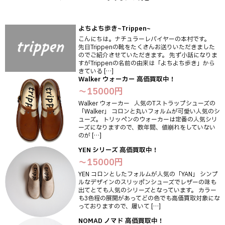
よちよち歩き~Trippen~
こんにちは。ナチュラーレバイヤーの本村です。
先日Trippenの靴をたくさんお送りいただきました
のでご紹介させていただきます。 先ず小話になりま
すがTrippenの名前の由来は「よちよち歩き」から
きている […]
Walker ウォーカー 高価買取中！
～15000円
Walker ウォーカー 人気のTストラップシューズの
「Walker」 コロンと丸いフォルムが可愛い人気のシ
ューズ。 トリッペンのウォーカーは定番の人気シリ
ーズになりますので、数年間、値崩れをしていない
のが […]
YEN シリーズ 高価買取中！
～15000円
YEN コロンとしたフォルムが人気の「YAN」 シンプ
ルなデザインのスリッポンシューズでレザーの味も
出てとても人気のシリーズとなっています。 カラー
も3色程の展開があってどの色でも高価買取対象にな
っておりますので、履いて […]
NOMAD ノマド 高価買取中！