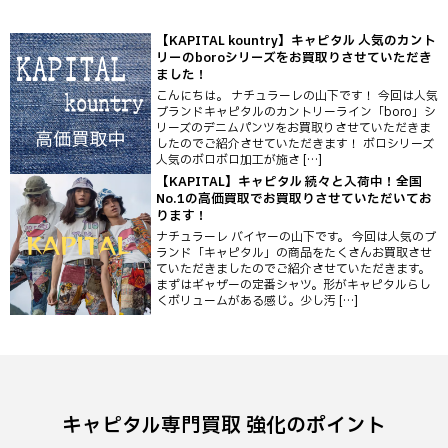
【KAPITAL kountry】キャピタル 人気のカント
リーのboroシリーズをお買取りさせていただき
ました！
こんにちは。 ナチュラーレの山下です！ 今回は人気
ブランドキャピタルのカントリーライン「boro」シ
リーズのデニムパンツをお買取りさせていただきま
したのでご紹介させていただきます！ ボロシリーズ
人気のボロボロ加工が施さ […]
【KAPITAL】キャピタル 続々と入荷中！全国
No.1の高価買取でお買取りさせていただいてお
ります！
ナチュラーレ バイヤーの山下です。 今回は人気のブ
ランド「キャピタル」の商品をたくさんお買取させ
ていただきましたのでご紹介させていただきます。
まずはギャザーの定番シャツ。形がキャピタルらし
くボリュームがある感じ。少し汚 […]
キャピタル専門買取 強化のポイント