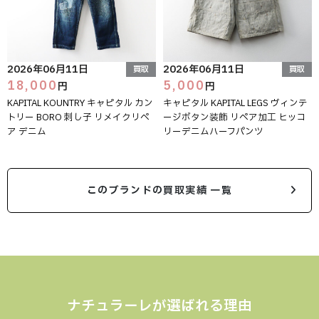
2026年06月11日
2026年06月11日
買取
買取
18,000
5,000
円
円
KAPITAL KOUNTRY キャピタル カン
キャピタル KAPITAL LEGS ヴィンテ
トリー BORO 刺し子 リメイクリペ
ージボタン装飾 リペア加工 ヒッコ
ア デニム
リーデニムハーフパンツ
このブランドの買取実績 一覧
ナチュラーレが選ばれる理由