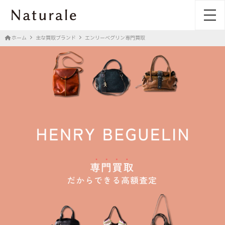
toggl
ホーム
主な買取ブランド
エンリーベグリン専門買取