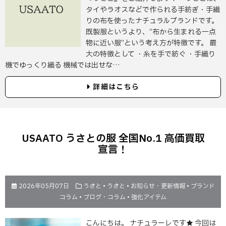
タイやラオスなどで作られる手紡ぎ・手織
りの布を使ったナチュラルブランドです。
既製服というより、“布から生まれる一点
物に近い服”という考え方が特徴です。 最
大の特徴として ・糸を手で紡ぐ ・手織り
機でゆっくり織る 機械では出せな…
詳細はこちら
USAATO うさとの服 全国No.1 高価買取
宣言！
2026年05月07日
うさと
•
うさと
•
お知らせ・更新情報
•
ブランド
コラム
•
ブログ・コラム
•
強化アイテム
こんにちは。 ナチュラーレです★ 今回は