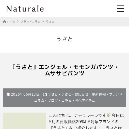
toggl
ホーム
ブランドコラム
うさと
うさと
『うさと』エンジェル・モモンガパンツ・
ムササビパンツ
2026年06月13日
うさと
•
うさと
•
お知らせ・更新情報
•
ブランド
コラム
•
ブログ・コラム
•
強化アイテム
こんにちは。 ナチュラーレです
今日は
5月の買取価格20%UP対象ブランドの
『うさと』をご紹介します！ うさとは、