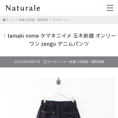
toggl
ホーム
新着入荷商品・買取実績
タマキニイメ
：tamaki niime タマキニイメ 玉木新雌 オンリー
ワン zengo デニムパンツ
2021年04月07日
タマキニイメ
•
新着入荷商品・買取実績