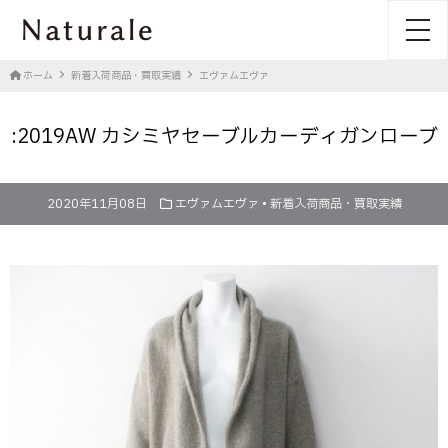
toggl
ホーム
新着入荷商品・買取実績
エヴァムエヴァ
:2019AW カシミヤセーブルカーディガンローブ
2020年11月08日
エヴァムエヴァ
•
新着入荷商品・買取実績