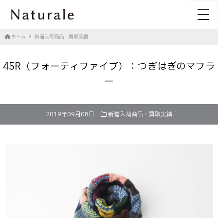
toggl
ホーム
新着入荷商品・買取実績
45R（フォーティファイブ）：つぎはぎのマフラ
ー
2019年09月08日
新着入荷商品・買取実績