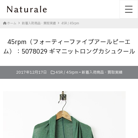
toggl
ホーム
新着入荷商品・買取実績
45R / 45rpm
45rpm（フォーティーファイブアールピーエ
ム）：5078029 ギマニットロングカシュクール
2017年12月17日
45R / 45rpm
•
新着入荷商品・買取実績