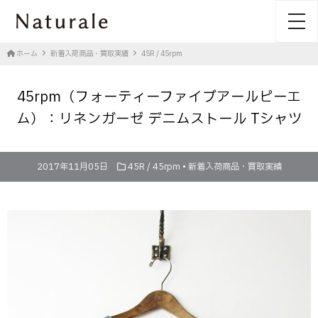
toggl
ホーム
新着入荷商品・買取実績
45R / 45rpm
45rpm（フォーティーファイブアールピーエ
ム）：リネンガーゼ デニムストール Tシャツ
2017年11月05日
45R / 45rpm
•
新着入荷商品・買取実績