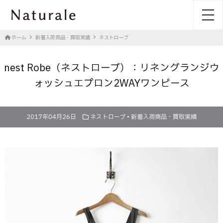
toggl
ホーム
新着入荷商品・買取実績
ネストローブ
nest Robe（ネストローブ）：リネングランジウ
ォッシュエプロン2WAYワンピース
2017年04月26日
ネストローブ
•
新着入荷商品・買取実績