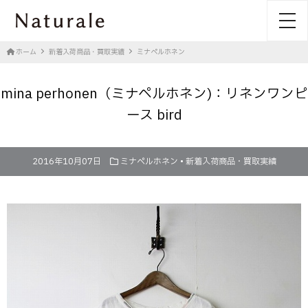
toggl
ホーム
新着入荷商品・買取実績
ミナペルホネン
mina perhonen（ミナペルホネン)：リネンワンピ
ース bird
2016年10月07日
ミナペルホネン
•
新着入荷商品・買取実績