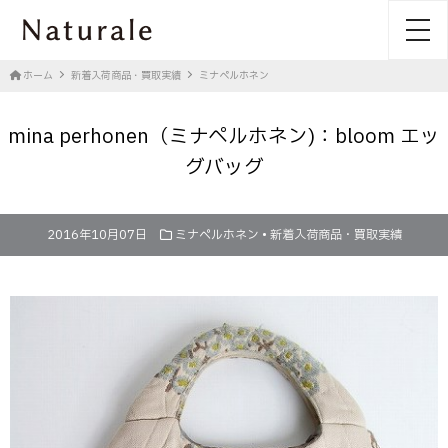
toggl
ホーム
新着入荷商品・買取実績
ミナペルホネン
mina perhonen（ミナペルホネン)：bloom エッ
グバッグ
2016年10月07日
ミナペルホネン
•
新着入荷商品・買取実績