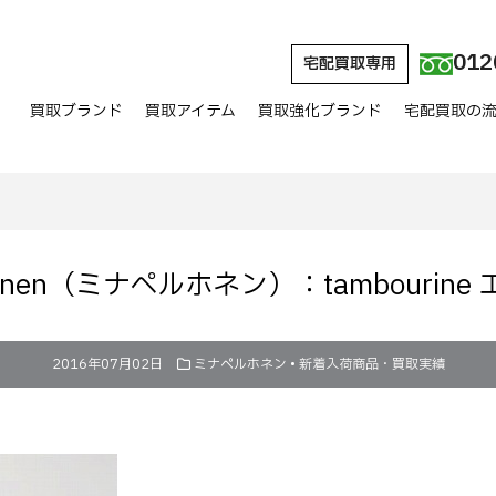
012
宅配買取専用
買取ブランド
買取アイテム
買取強化ブランド
宅配買取の
rhonen（ミナペルホネン）：tambourin
2016年07月02日
ミナペルホネン
•
新着入荷商品・買取実績