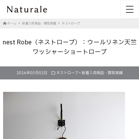
toggl
ホーム
新着入荷商品・買取実績
ネストローブ
nest Robe（ネストローブ）：ウールリネン天竺
ワッシャーショートローブ
2016年03月02日
ネストローブ
•
新着入荷商品・買取実績