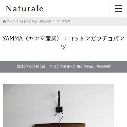
toggl
ホーム
新着入荷商品・買取実績
ヤンマ産業
YAMMA（ヤンマ産業）：コットンガウチョパン
ツ
2016年03月02日
ヤンマ産業
•
新着入荷商品・買取実績