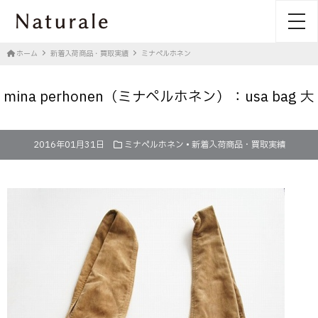
toggl
ホーム
新着入荷商品・買取実績
ミナペルホネン
mina perhonen（ミナペルホネン）：usa bag 大
2016年01月31日
ミナペルホネン
•
新着入荷商品・買取実績