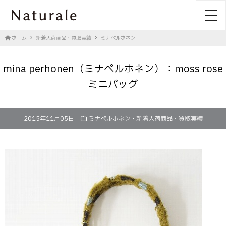
toggl
ホーム
新着入荷商品・買取実績
ミナペルホネン
mina perhonen（ミナペルホネン）：moss rose
ミニバッグ
2015年11月05日
ミナペルホネン
•
新着入荷商品・買取実績