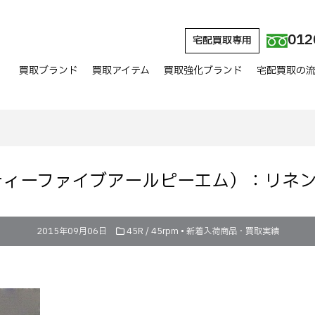
012
宅配買取専用
買取ブランド
買取アイテム
買取強化ブランド
宅配買取の
ーティーファイブアールピーエム）：リネ
2015年09月06日
45R / 45rpm
•
新着入荷商品・買取実績