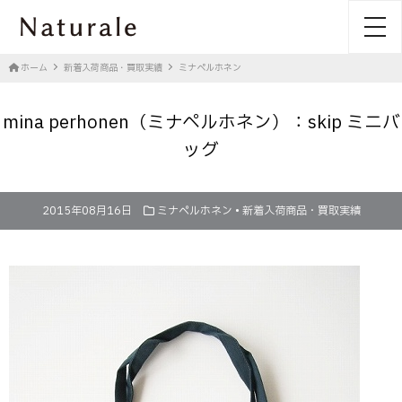
toggl
ホーム
新着入荷商品・買取実績
ミナペルホネン
mina perhonen（ミナペルホネン）：skip ミニバ
ッグ
2015年08月16日
ミナペルホネン
•
新着入荷商品・買取実績