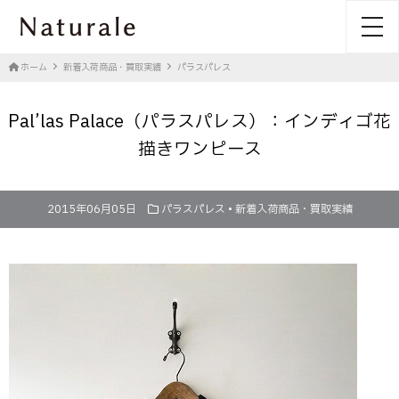
toggl
ホーム
新着入荷商品・買取実績
パラスパレス
Pal’las Palace（パラスパレス）：インディゴ花
描きワンピース
2015年06月05日
パラスパレス
•
新着入荷商品・買取実績