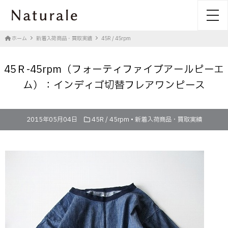
toggl
ホーム
新着入荷商品・買取実績
45R / 45rpm
45Ｒ-45rpm（フォーティファイブアールピーエ
ム）：インディゴ切替フレアワンピース
2015年05月04日
45R / 45rpm
•
新着入荷商品・買取実績