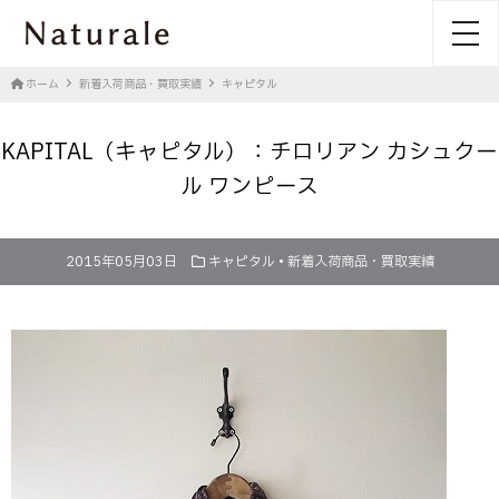
toggl
ホーム
新着入荷商品・買取実績
キャピタル
KAPITAL（キャピタル）：チロリアン カシュクー
ル ワンピース
2015年05月03日
キャピタル
•
新着入荷商品・買取実績