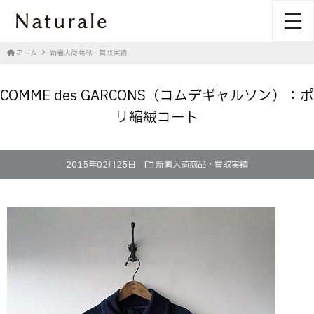
toggl
ホーム
新着入荷商品・買取実績
COMME des GARCONS（コムデギャルソン）：ポ
リ縮絨コート
2015年02月25日
新着入荷商品・買取実績