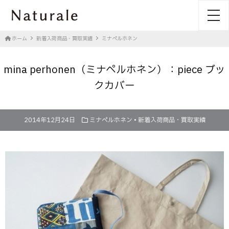
toggl
ホーム
新着入荷商品・買取実績
ミナペルホネン
mina perhonen（ミナペルホネン）：piece ブッ
クカバー
2014年12月24日
ミナペルホネン
•
新着入荷商品・買取実績