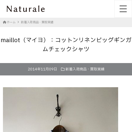
toggl
ホーム
新着入荷商品・買取実績
maillot（マイヨ）：コットンリネンビッグギンガ
ムチェックシャツ
2014年11月09日
新着入荷商品・買取実績