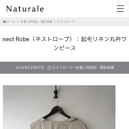
toggl
ホーム
新着入荷商品・買取実績
ネストローブ
nest Robe（ネストローブ）：起毛リネン丸衿ワ
ンピース
2014年11月07日
ネストローブ
•
新着入荷商品・買取実績