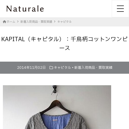
toggl
ホーム
新着入荷商品・買取実績
キャピタル
KAPITAL（キャピタル）：千鳥柄コットンワンピ
ース
2014年11月02日
キャピタル
•
新着入荷商品・買取実績