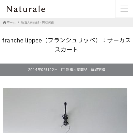
toggl
ホーム
新着入荷商品・買取実績
franche lippee（フランシュリッペ）：サーカス
スカート
2014年08月22日
新着入荷商品・買取実績