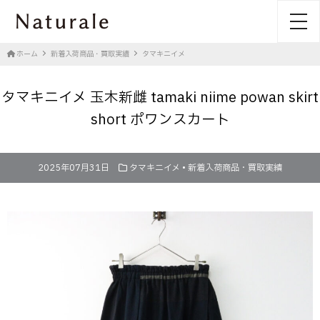
toggl
ホーム
新着入荷商品・買取実績
タマキニイメ
タマキニイメ 玉木新雌 tamaki niime powan skirt
short ポワンスカート
2025年07月31日
タマキニイメ
•
新着入荷商品・買取実績