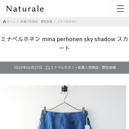
toggl
ホーム
新着入荷商品・買取実績
ミナペルホネン
ミナペルホネン mina perhonen sky shadow スカ
ート
2025年06月27日
ミナペルホネン
•
新着入荷商品・買取実績