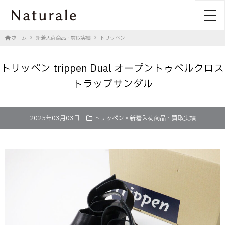
toggl
ホーム
新着入荷商品・買取実績
トリッペン
トリッペン trippen Dual オープントゥベルクロス
トラップサンダル
2025年03月03日
トリッペン
•
新着入荷商品・買取実績