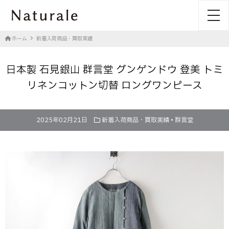
toggl
ホーム
新着入荷商品・買取実績
日本製 石見銀山 群言堂 グンゲンドウ 登美 トミ
リネンコットン切替 ロングワンピース
2025年02月21日
新着入荷商品・買取実績
•
群言堂