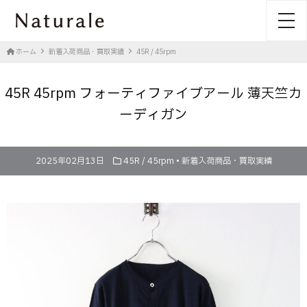
toggl
ホーム
新着入荷商品・買取実績
45R / 45rpm
45R 45rpm フォーティファイブアール 薄天竺カ
ーディガン
2025年02月13日
45R / 45rpm
•
新着入荷商品・買取実績