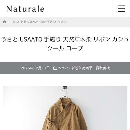
toggl
ホーム
新着入荷商品・買取実績
うさと
うさと USAATO 手織り 天然草木染 リボン カシュ
クール ローブ
2025年02月13日
うさと
•
新着入荷商品・買取実績