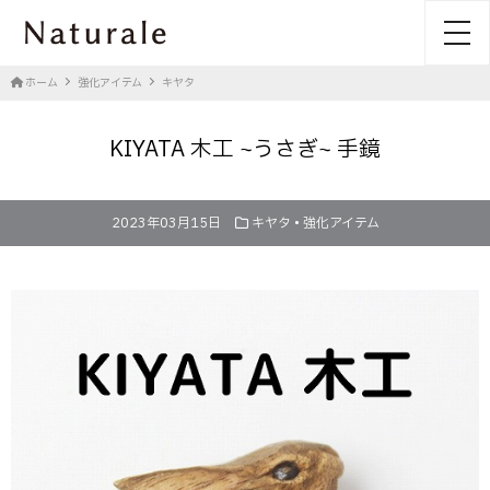
toggl
ホーム
強化アイテム
キヤタ
KIYATA 木工 ~うさぎ~ 手鏡
2023年03月15日
キヤタ
•
強化アイテム