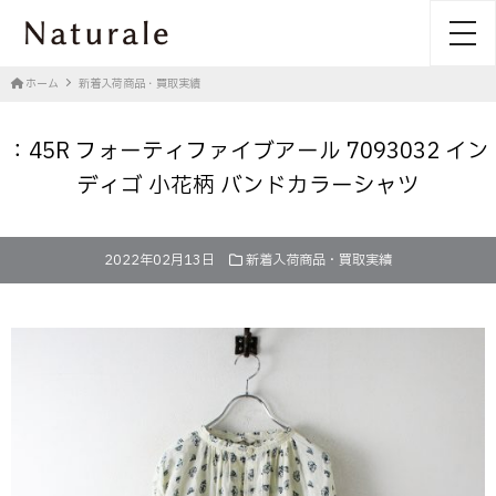
toggl
ホーム
新着入荷商品・買取実績
：45R フォーティファイブアール 7093032 イン
ディゴ 小花柄 バンドカラーシャツ
2022年02月13日
新着入荷商品・買取実績