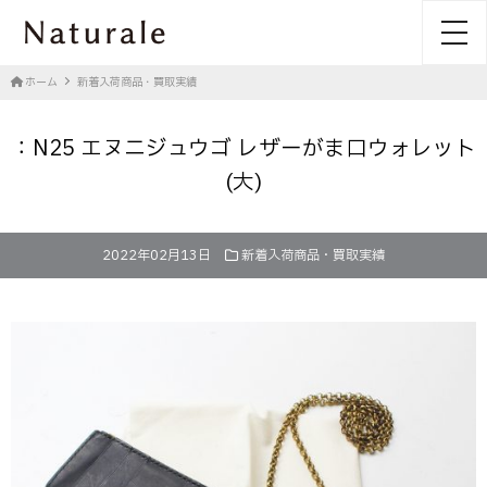
toggl
ホーム
新着入荷商品・買取実績
：N25 エヌニジュウゴ レザーがま口ウォレット
(大)
2022年02月13日
新着入荷商品・買取実績