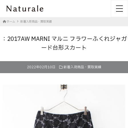
toggl
ホーム
新着入荷商品・買取実績
：2017AW MARNI マルニ フラワーふくれジャガ
ード台形スカート
2022年02月10日
新着入荷商品・買取実績