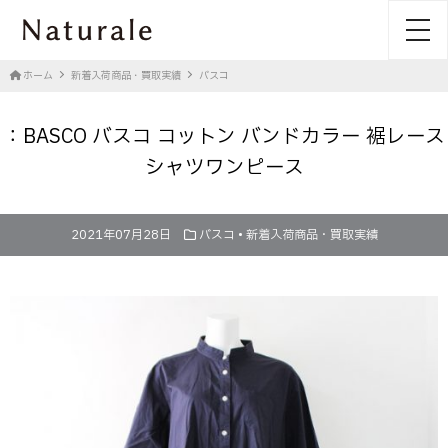
toggl
ホーム
新着入荷商品・買取実績
バスコ
：BASCO バスコ コットン バンドカラー 裾レース
シャツワンピース
2021年07月28日
バスコ
•
新着入荷商品・買取実績